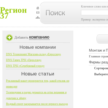
Ключевое слово или 
Регион
37
Пример: экспертиза с
компанию
Добавить
Новые компании
Монтаж и 
DNS Технопоинт Магазин-склад «Евролэнд»
Главная стра
DNS Гипер ТРЦ «Евролэнд»
Фирмы раз
DNS ТРЦ «Серебряный город»
Сортиров
Новые статьи
Выберите
Рекламный макет проверяется тем, какой отклик он
приводит
Телевидение и радио держатся на сетке вещания и
доверии к эфиру
Водный спорт раскрывается после первого выхода