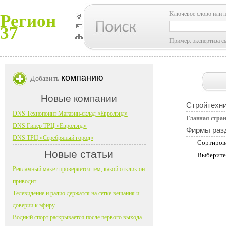
Ключевое слово или 
Регион
37
Пример: экспертиза с
компанию
Добавить
Новые компании
Стройтехн
DNS Технопоинт Магазин-склад «Евролэнд»
Главная стра
DNS Гипер ТРЦ «Евролэнд»
Фирмы раз
DNS ТРЦ «Серебряный город»
Сортиров
Новые статьи
Выберите
Рекламный макет проверяется тем, какой отклик он
приводит
Телевидение и радио держатся на сетке вещания и
доверии к эфиру
Водный спорт раскрывается после первого выхода