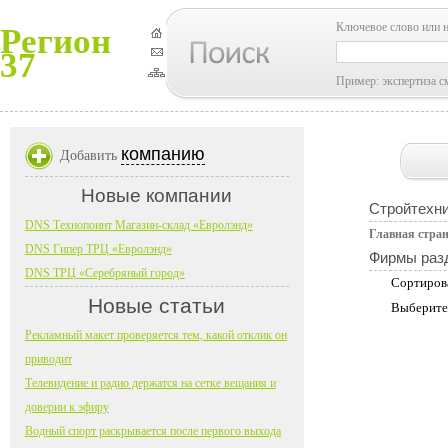
Ключевое слово или 
Регион
37
Пример: экспертиза с
компанию
Добавить
Новые компании
Стройтехн
DNS Технопоинт Магазин-склад «Евролэнд»
Главная стра
DNS Гипер ТРЦ «Евролэнд»
Фирмы раз
DNS ТРЦ «Серебряный город»
Сортиров
Новые статьи
Выберите
Рекламный макет проверяется тем, какой отклик он
приводит
Телевидение и радио держатся на сетке вещания и
доверии к эфиру
Водный спорт раскрывается после первого выхода