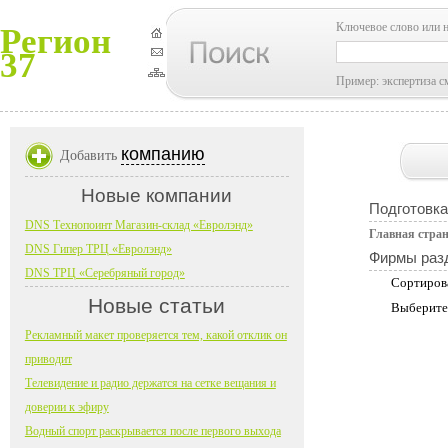
Ключевое слово или 
Регион
37
Пример: экспертиза с
компанию
Добавить
Новые компании
Подготовка
DNS Технопоинт Магазин-склад «Евролэнд»
Главная стра
DNS Гипер ТРЦ «Евролэнд»
Фирмы раз
DNS ТРЦ «Серебряный город»
Сортиров
Новые статьи
Выберите
Рекламный макет проверяется тем, какой отклик он
приводит
Телевидение и радио держатся на сетке вещания и
доверии к эфиру
Водный спорт раскрывается после первого выхода