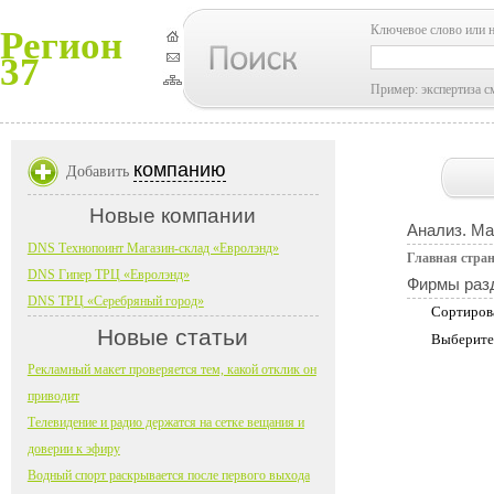
Ключевое слово или 
Регион
37
Пример: экспертиза с
компанию
Добавить
Новые компании
Анализ. Ма
DNS Технопоинт Магазин-склад «Евролэнд»
Главная стра
DNS Гипер ТРЦ «Евролэнд»
Фирмы раз
DNS ТРЦ «Серебряный город»
Сортиров
Новые статьи
Выберите
Рекламный макет проверяется тем, какой отклик он
приводит
Телевидение и радио держатся на сетке вещания и
доверии к эфиру
Водный спорт раскрывается после первого выхода