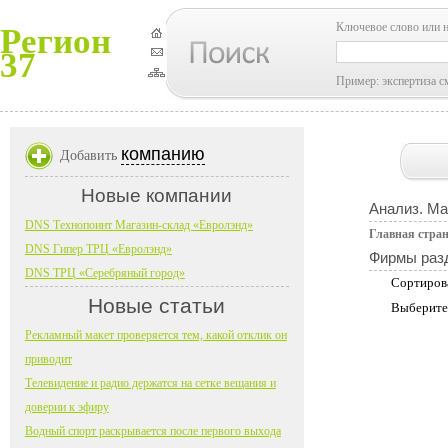
Ключевое слово или 
Регион
37
Пример: экспертиза с
компанию
Добавить
Новые компании
Анализ. Ма
DNS Технопоинт Магазин-склад «Евролэнд»
Главная стра
DNS Гипер ТРЦ «Евролэнд»
Фирмы раз
DNS ТРЦ «Серебряный город»
Сортиров
Новые статьи
Выберите
Рекламный макет проверяется тем, какой отклик он
приводит
Телевидение и радио держатся на сетке вещания и
доверии к эфиру
Водный спорт раскрывается после первого выхода