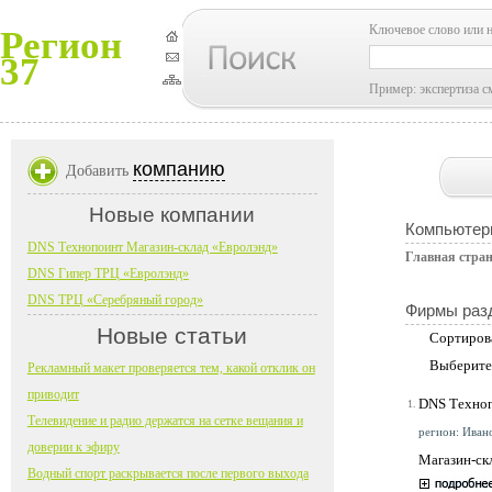
Ключевое слово или 
Регион
37
Пример: экспертиза с
компанию
Добавить
Новые компании
Компьютер
DNS Технопоинт Магазин-склад «Евролэнд»
Главная стра
DNS Гипер ТРЦ «Евролэнд»
DNS ТРЦ «Серебряный город»
Фирмы раз
Новые статьи
Сортиров
Выберите
Рекламный макет проверяется тем, какой отклик он
приводит
DNS Техноп
1.
Телевидение и радио держатся на сетке вещания и
регион: Ивано
доверии к эфиру
Магазин-ск
Водный спорт раскрывается после первого выхода