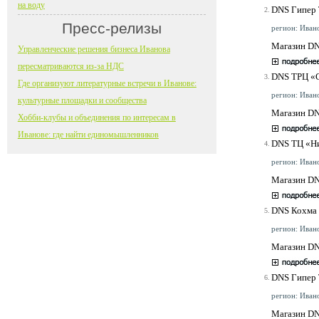
на воду
DNS Гипер
2.
Пресс-релизы
регион: Ивано
Магазин DN
Управленческие решения бизнеса Иванова
пересматриваются из-за НДС
DNS ТРЦ «
3.
Где организуют литературные встречи в Иванове:
регион: Ивано
культурные площадки и сообщества
Магазин DN
Хобби-клубы и объединения по интересам в
Иванове: где найти единомышленников
DNS ТЦ «Н
4.
регион: Ивано
Магазин DN
DNS Кохма
5.
регион: Ивано
Магазин DN
DNS Гипер 
6.
регион: Ивано
Магазин DN