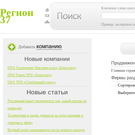
Ключевое слово или 
Регион
37
Пример: экспертиза с
компанию
Добавить
Новые компании
Продвижен
DNS Технопоинт Магазин-склад «Евролэнд»
Главная стра
DNS Гипер ТРЦ «Евролэнд»
Фирмы раз
DNS ТРЦ «Серебряный город»
Сортиров
Новые статьи
Выберите
Рекламный макет проверяется тем, какой отклик он
приводит
Телевидение и радио держатся на сетке вещания и
доверии к эфиру
Водный спорт раскрывается после первого выхода