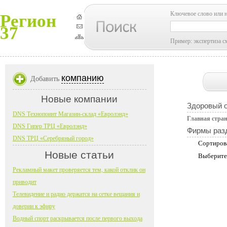
Ключевое слово или 
Регион
37
Пример: экспертиза с
компанию
Добавить
Новые компании
Здоровый о
DNS Технопоинт Магазин-склад «Евролэнд»
Главная стра
DNS Гипер ТРЦ «Евролэнд»
Фирмы раз
DNS ТРЦ «Серебряный город»
Сортиров
Новые статьи
Выберите
Рекламный макет проверяется тем, какой отклик он
приводит
Телевидение и радио держатся на сетке вещания и
доверии к эфиру
Водный спорт раскрывается после первого выхода