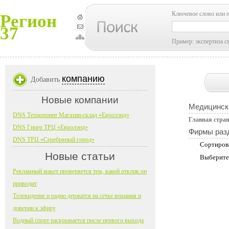
Ключевое слово или 
Регион
37
Пример: экспертиза с
компанию
Добавить
Новые компании
Медицинск
DNS Технопоинт Магазин-склад «Евролэнд»
Главная стра
DNS Гипер ТРЦ «Евролэнд»
Фирмы раз
DNS ТРЦ «Серебряный город»
Сортиров
Новые статьи
Выберите
Рекламный макет проверяется тем, какой отклик он
приводит
Телевидение и радио держатся на сетке вещания и
доверии к эфиру
Водный спорт раскрывается после первого выхода