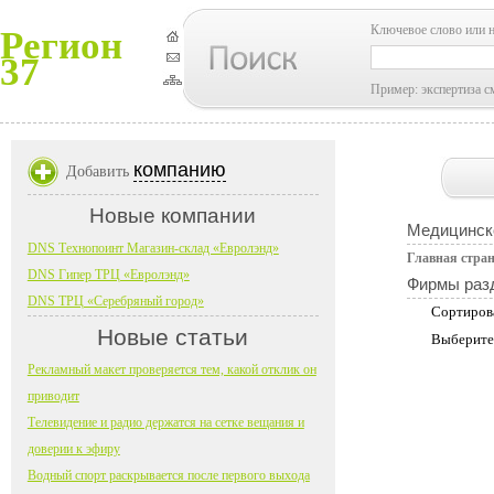
Ключевое слово или 
Регион
37
Пример: экспертиза с
компанию
Добавить
Новые компании
Медицинск
DNS Технопоинт Магазин-склад «Евролэнд»
Главная стра
DNS Гипер ТРЦ «Евролэнд»
Фирмы раз
DNS ТРЦ «Серебряный город»
Сортиров
Новые статьи
Выберите
Рекламный макет проверяется тем, какой отклик он
приводит
Телевидение и радио держатся на сетке вещания и
доверии к эфиру
Водный спорт раскрывается после первого выхода