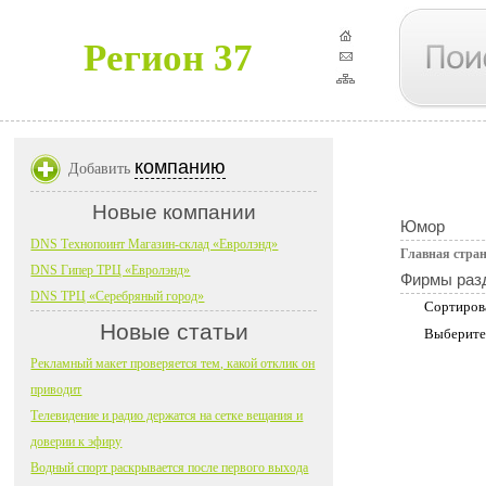
Регион 37
компанию
Добавить
Новые компании
Юмор
DNS Технопоинт Магазин-склад «Евролэнд»
Главная стра
DNS Гипер ТРЦ «Евролэнд»
Фирмы раз
DNS ТРЦ «Серебряный город»
Сортиров
Новые статьи
Выберите
Рекламный макет проверяется тем, какой отклик он
приводит
Телевидение и радио держатся на сетке вещания и
доверии к эфиру
Водный спорт раскрывается после первого выхода