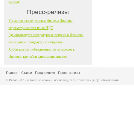
на воду
Пресс-релизы
Управленческие решения бизнеса Иванова
пересматриваются из-за НДС
Где организуют литературные встречи в Иванове:
культурные площадки и сообщества
Хобби-клубы и объединения по интересам в
Иванове: где найти единомышленников
Главная
Статьи
Предприятия
Пресс-релизы
© Регион 37 - каталог компаний, производители товаров и услуг, объявления