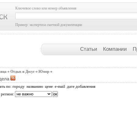
Ключевое слово или номер объявления
Пример: экспертиза сметной документации
Статьи
Компании
П
ница
Отдых и Досуг
Юмор
дела
ать по:
городу
названию
цене
e-mail
дате добавления
 регион: